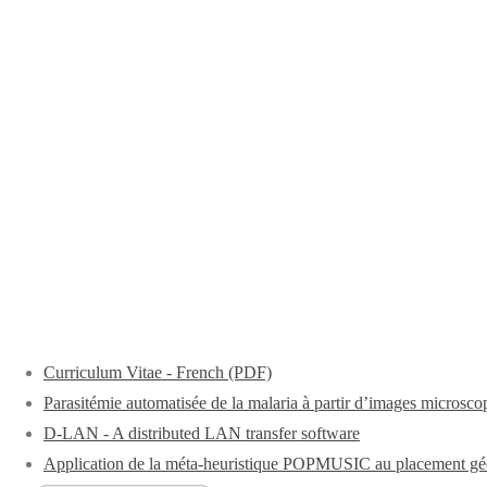
Curriculum Vitae - French (PDF)
Parasitémie automatisée de la malaria à partir d’images microsco
D-LAN - A distributed LAN transfer software
Application de la méta-heuristique POPMUSIC au placement géo