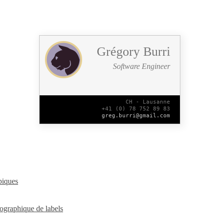
Grégory Burri
Software Engineer
CH - Lausanne
+41 (0) 78 752 89 83
greg.burri@gmail.com
piques
graphique de labels